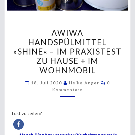
AWIWA
AWIWA
HANDSPÜLMITTEL
HANDSPÜLMITTEL
»SHINE«
»SHINE« – IM PRAXISTEST
–
IM
ZU HAUSE + IM
PRAXISTEST
WOHNMOBIL
ZU
Kommentar
HAUSE
18. Juli 2020
Heike Anger
0
Kommentare
+
IM
WOHNMOBIL
Lust zu teilen?