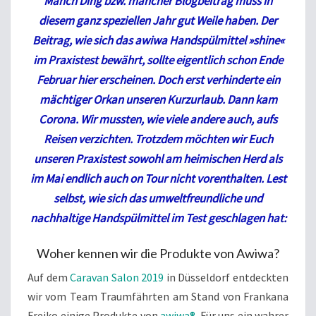
Manch Ding bzw. mancher Blogbeitrag muss in
diesem ganz speziellen Jahr gut Weile haben. Der
Beitrag, wie sich das awiwa Handspülmittel »shine«
im Praxistest bewährt, sollte eigentlich schon Ende
Februar hier erscheinen. Doch erst verhinderte ein
mächtiger Orkan unseren Kurzurlaub. Dann kam
Corona. Wir mussten, wie viele andere auch, aufs
Reisen verzichten. Trotzdem möchten wir Euch
unseren Praxistest sowohl am heimischen Herd als
im Mai endlich auch on Tour nicht vorenthalten. Lest
selbst, wie sich das umweltfreundliche und
nachhaltige Handspülmittel im Test geschlagen ha
t:
Woher kennen wir die Produkte von Awiwa?
Auf dem
Caravan Salon 2019
in Düsseldorf entdeckten
wir vom Team Traumfährten am Stand von Frankana
Freiko einige Produkte von
awiwa®
. Für uns ein wahrer