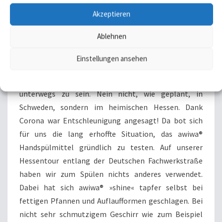
Akzeptieren
Awiwa shine kommt mit auf Reisen
Ablehnen
Nachtrag Mai 2020: Awiwa Handspülmittel
Einstellungen ansehen
»shine« – Praxistest im Wohnmobil
Datenschutzerklärung
Datenschutzerklärung
Impressum/ Disclaimer
Mitte Mai hatten wir endlich die Gelegenheit, 14 Tage
unterwegs zu sein. Nein nicht, wie geplant, in
Schweden, sondern im heimischen Hessen. Dank
Corona war Entschleunigung angesagt! Da bot sich
für uns die lang erhoffte Situation, das awiwa®
Handspülmittel gründlich zu testen. Auf unserer
Hessentour entlang der Deutschen Fachwerkstraße
haben wir zum Spülen nichts anderes verwendet.
Dabei hat sich awiwa® »shine« tapfer selbst bei
fettigen Pfannen und Auflaufformen geschlagen. Bei
nicht sehr schmutzigem Geschirr wie zum Beispiel