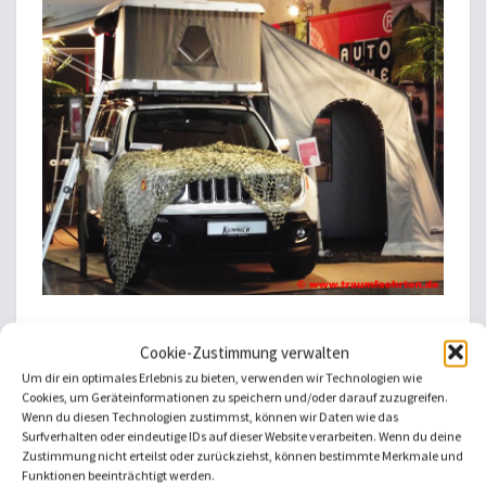
Auf Messen herrscht eine ähnliche Atmosphäre wie
Cookie-Zustimmung verwalten
bei den „Kaffeefahrten“. Alles ist schön, alles ist easy,
Um dir ein optimales Erlebnis zu bieten, verwenden wir Technologien wie
alle nett. Man fühlt sich wohl. Und doch wird
Cookies, um Geräteinformationen zu speichern und/oder darauf zuzugreifen.
Wenn du diesen Technologien zustimmst, können wir Daten wie das
unterschwellig Druck ausgeübt. Oder Druck
Surfverhalten oder eindeutige IDs auf dieser Website verarbeiten. Wenn du deine
empfunden. Bei all dem Campingglück, das dort
Zustimmung nicht erteilst oder zurückziehst, können bestimmte Merkmale und
Funktionen beeinträchtigt werden.
präsentiert wird, möchte man ohne Wenn und Aber