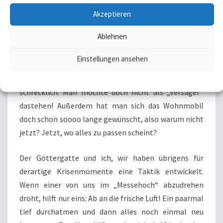
dabei sein. Nicht ausgegrenzt werden, auch zu den
Akzeptieren
„Glücklichen“ zählen. Selbst den Abgeklärtesten kann
Ablehnen
es passieren, dass man in einen richtigen
„Messerausch“ gerät. Die Vorstellung, dass man am
Einstellungen ansehen
Abend ohne Kaufvertrag, ohne die Aussicht auf das
Traumwohnmobil nach Hause fährt, ist einfach zu
Datenschutzerklärung
Datenschutzerklärung
Impressum/ Disclaimer
schrecklich. Man möchte doch nicht als „Versager“
dastehen! Außerdem hat man sich das Wohnmobil
doch schon soooo lange gewünscht, also warum nicht
jetzt? Jetzt, wo alles zu passen scheint?
Der Göttergatte und ich, wir haben übrigens für
derartige Krisenmomente eine Taktik entwickelt.
Wenn einer von uns im „Messehoch“ abzudrehen
droht, hilft nur eins: Ab an die frische Luft! Ein paarmal
tief durchatmen und dann alles noch einmal neu