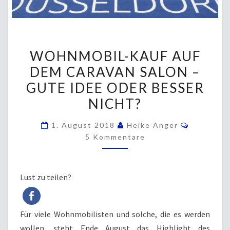
WOHNMOBIL-
WOHNMOBIL-KAUF AUF
KAUF
DEM CARAVAN SALON –
AUF
GUTE IDEE ODER BESSER
DEM
CARAVAN
NICHT?
SALON
Komment
1. August 2018
Heike Anger
–
5 Kommentare
GUTE
IDEE
ODER
Lust zu teilen?
BESSER
NICHT?
Für viele Wohnmobilisten und solche, die es werden
wollen, steht Ende August das Highlight des