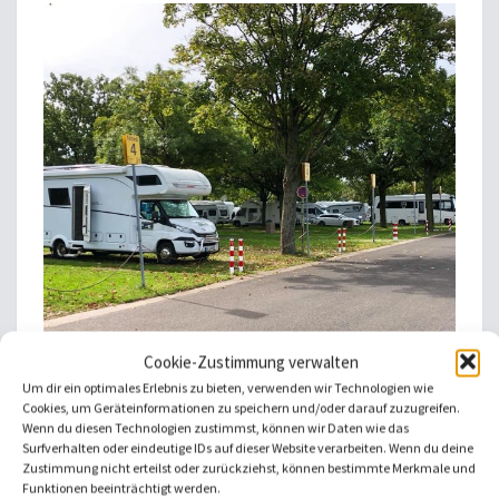
Cookie-Zustimmung verwalten
Um dir ein optimales Erlebnis zu bieten, verwenden wir Technologien wie
Cookies, um Geräteinformationen zu speichern und/oder darauf zuzugreifen.
Natürlich gibt es auf dem CARAVAN SALON noch
Wenn du diesen Technologien zustimmst, können wir Daten wie das
Surfverhalten oder eindeutige IDs auf dieser Website verarbeiten. Wenn du deine
wesentlich mehr zu entdecken, das Angebot an
Zustimmung nicht erteilst oder zurückziehst, können bestimmte Merkmale und
Zubehör und Technik, das wir uns anschauen möchten,
Funktionen beeinträchtigt werden.