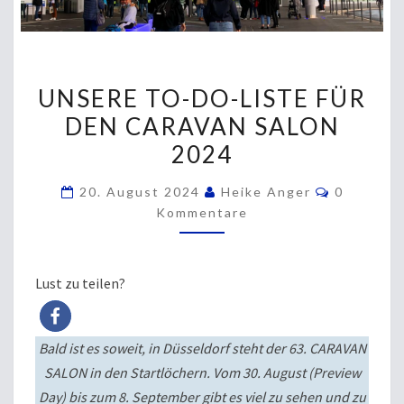
UNSERE
UNSERE TO-DO-LISTE FÜR
TO-
DEN CARAVAN SALON
DO-
2024
LISTE
FÜR
Kommenta
20. August 2024
Heike Anger
0
DEN
Kommentare
CARAVAN
SALON
2024
Lust zu teilen?
Bald ist es soweit, in Düsseldorf steht der 63. CARAVAN
SALON in den Startlöchern. Vom 30. August (Preview
Day) bis zum 8. September gibt es viel zu sehen und zu