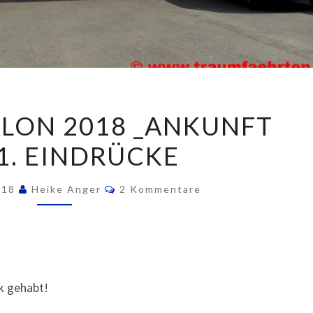
CARAVAN
LON 2018 _ANKUNFT
SALON
1. EINDRÜCKE
2018
_ANKUNFT
Kommentare
UND
018
Heike Anger
2 Kommentare
1.
EINDRÜCKE
ck gehabt!