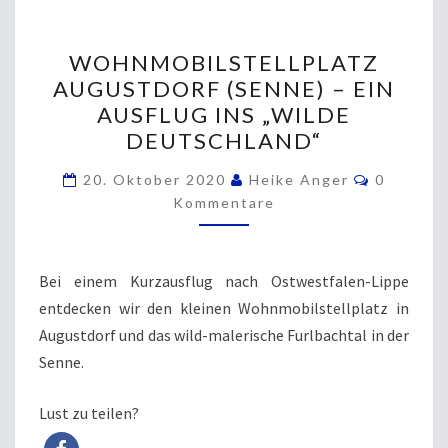
WOHNMOBILSTELLPLATZ
WOHNMOBILSTELLPLATZ
AUGUSTDORF
AUGUSTDORF (SENNE) – EIN
(SENNE)
AUSFLUG INS „WILDE
–
DEUTSCHLAND“
EIN
Komment
AUSFLUG
20. Oktober 2020
Heike Anger
0
Kommentare
INS
„WILDE
DEUTSCHLAND“
Bei einem Kurzausflug nach Ostwestfalen-Lippe
entdecken wir den kleinen Wohnmobilstellplatz in
Augustdorf und das wild-malerische Furlbachtal in der
Senne.
Lust zu teilen?