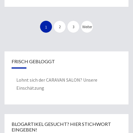
Seitennummerierung
der
2
3
Weiter
1
Beiträge
FRISCH GEBLOGGT
Lohnt sich der CARAVAN SALON? Unsere
Einschätzung
BLOGARTIKEL GESUCHT? HIER STICHWORT
EINGEBEN!