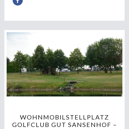
WOHNMOBILSTELLPLATZ
WOHNMOBILSTELLPLATZ
GOLFCLUB
GOLFCLUB GUT SANSENHOF –
GUT