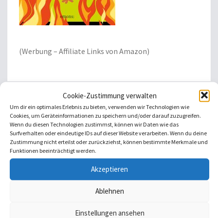
(Werbung – Affiliate Links von Amazon)
Cookie-Zustimmung verwalten
Um dir ein optimales Erlebnis zu bieten, verwenden wir Technologien wie
MEINE ODENWALDKRIMIS
Cookies, um Geräteinformationen zu speichern und/oder darauf zuzugreifen.
Wenn du diesen Technologien zustimmst, können wir Daten wie das
Surfverhalten oder eindeutige IDs auf dieser Website verarbeiten. Wenn du deine
Zustimmung nicht erteilst oder zurückziehst, können bestimmte Merkmale und
Funktionen beeinträchtigt werden.
Akzeptieren
Ablehnen
Einstellungen ansehen