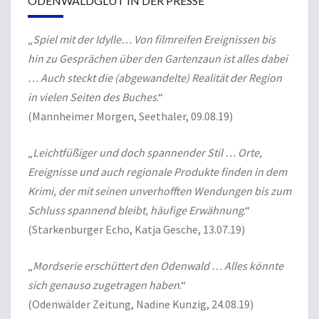
ODENWALDGLUT IN DER PRESSE
„
Spiel mit der Idylle… Von filmreifen Ereignissen bis
hin zu Gesprächen über den Gartenzaun ist alles dabei
… Auch steckt die (abgewandelte) Realität der Region
in vielen Seiten des Buches
.“
(Mannheimer Morgen, Seethaler, 09.08.19)
„
Leichtfüßiger und doch spannender Stil … Orte,
Ereignisse und auch regionale Produkte finden in dem
Krimi, der mit seinen unverhofften Wendungen bis zum
Schluss spannend bleibt, häufige Erwähnung
.“
(Starkenburger Echo, Katja Gesche, 13.07.19)
„
Mordserie erschüttert den Odenwald … Alles könnte
sich genauso zugetragen haben
.“
(Odenwälder Zeitung, Nadine Kunzig, 24.08.19)